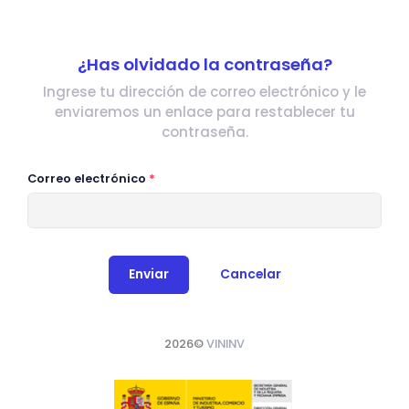
¿Has olvidado la contraseña?
Ingrese tu dirección de correo electrónico y le
enviaremos un enlace para restablecer tu
contraseña.
Correo electrónico
Enviar
Cancelar
2026©
VININV